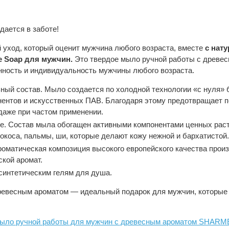
дается в заботе!
 уход, который оценит мужчина любого возраста, вместе
с нат
e Soap для мужчин.
Это твердое мыло ручной работы с древе
енность и индивидуальность мужчины любого возраста.
ный состав. Мыло создается по холодной технологии «с нуля» 
нентов и искусственных ПАВ. Благодаря этому предотвращает 
даже при частом применении.
е. Состав мыла обогащен активными компонентами ценных рас
окоса, пальмы, ши, которые делают кожу нежной и бархатистой.
роматическая композиция высокого европейского качества прои
кой аромат.
синтетическим гелям для душа.
евесным ароматом — идеальный подарок для мужчин, которые 
мыло ручной работы для мужчин с древесным ароматом SHAR