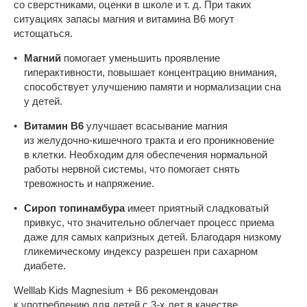
со сверстниками, оценки в школе и т. д. При таких
ситуациях запасы магния и витамина В6 могут
истощаться.
Магний
помогает уменьшить проявление
гиперактивности, повышает концентрацию внимания,
способствует улучшению памяти и нормализации сна
у детей.
Витамин В6
улучшает всасывание магния
из желудочно-кишечного тракта и его проникновение
в клетки. Необходим для обеспечения нормальной
работы нервной системы, что помогает снять
тревожность и напряжение.
Сироп топинамбура
имеет приятный сладковатый
привкус, что значительно облегчает процесс приема
даже для самых капризных детей. Благодаря низкому
гликемическому индексу разрешен при сахарном
диабете.
Welllab Kids Magnesium + B6 рекомендован
к употреблению для детей с 3-х лет в качестве