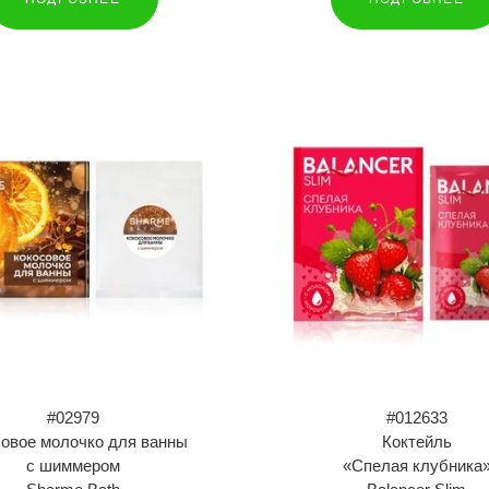
#02979
#012633
совое молочко для ванны
Коктейль
с шиммером
«Спелая клубника