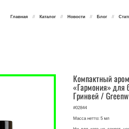
Главная
Каталог
Новости
Блог
Стат
Компактный арома
«Гармония» для б
Гринвей / Greenw
#02844
Масса нетто: 5 мл
Ни для кого не секрет, н