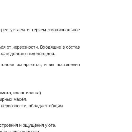
трее устаем и теряем эмоциональное
ся от нервозности. Входящие в состав
сле долгого тяжелого дня.
голове испаряются, и вы постепенно
амота, иланг-иланга)
ирных масел.
и нервозности, обладает общим
строения и ощущения уюта.
ждает чувственность.