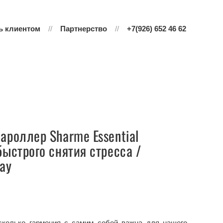
ь клиентом
Партнерство
+7(926) 652 46 62
роллер Sharme Essential
ыстрого снятия стресса /
ay
асколько гармония с самим собой важна для нашего