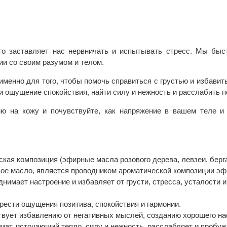
о заставляет нас нервничать и испытывать стресс. Мы быс
ии со своим разумом и телом.
менно для того, чтобы помочь справиться с грустью и избавить
 ощущение спокойствия, найти силу и нежность и расслабить по
ю на кожу и почувствуйте, как напряжение в вашем теле и 
кая композиция (эфирные масла розового дерева, левзеи, берг
ое масло, является проводником ароматической композиции эф
имает настроение и избавляет от грусти, стресса, усталости 
ести ощущения позитива, спокойствия и гармонии.
вует избавлению от негативных мыслей, созданию хорошего на
ат, источающий тепло, силу и нежность, расслабляет и пробу