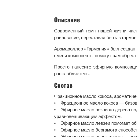
Описание
Современный темп нашей жизни част
равновесие, переставая быть в гармон
Аромароллер «Гармония» был создан и
смеси компоненты помогут вам обрести
Просто нанесите эфирную композици
расслабляетесь.
Состав
Фракционное масло кокоса, ароматичес
• Фракционное масло кокоса — базов
• Эфирное масло розового дерева подн
уравновешивающим эффектом.
• Эфирное масло левзеи помогает обр
• Эфирное масло бергамота способст
• Эфирное масло иланг-иланга — аром