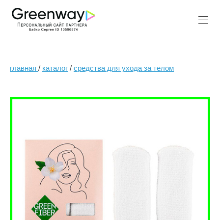
главная
/
каталог
/
средства для ухода за телом