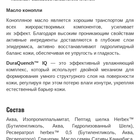
Масло
конопли
Конопляное масло является хорошим транспортом для
всех жирорастворимых компонентов, усиливает
их эффект. Благодаря высоким проникающим свойствам
активные ингредиенты доставляются в глубокие слои
эпидермиса, активно восстанавливают гидролипидный
баланс кожи, обеспечивая ее упругость и гладкость.
DuraQuench™ IQ
— это эффективный увлажняющий
комплекс, который использует двойной механизм для
формирования умного структурного слоя на поверхности
кожи, регулируя при этом потерю влаги изнутри, укрепляя
естественный барьер кожи.
Состав
Аква, Изопропилпальмитат, Пептид шелка Herbex™
(Бутиленгликоль, Аква, Гидролизованный Шелк),
Ресвератрол herbex™ 0,5 (Бутиленгликоль, Аква,
Ресвератрол), Глицерин, Масло семян Сативы Каннабиса,