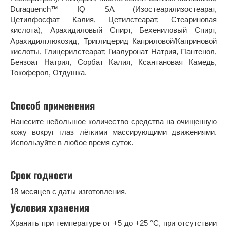
Duraquench™ IQ SA (Изостеарилизостеарат,
Цетилфосфат Калия, Цетилстеарат, Стеариновая
кислота), Арахидиловый Спирт, Бехениловый Спирт,
Арахидилглюкозид, Триглицерид Каприловой/Каприновой
кислоты, Глицерилстеарат, Гиалуронат Натрия, Пантенол,
Бензоат Натрия, Сорбат Калия, Ксантановая Камедь,
Токоферол, Отдушка.
Способ применения
Нанесите небольшое количество средства на очищенную
кожу вокруг глаз лёгкими массирующими движениями.
Используйте в любое время суток.
Срок годности
18 месяцев с даты изготовления.
Условия хранения
Хранить при температуре от +5 до +25 °С, при отсутствии