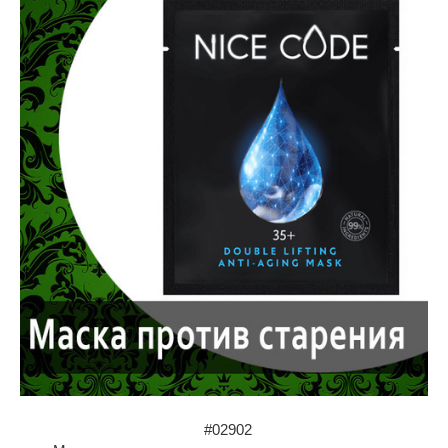
#02902