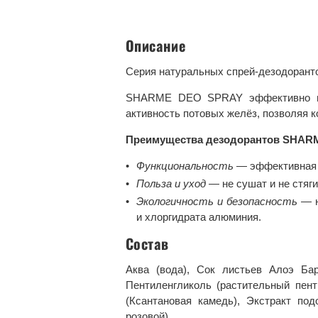
Описание
Серия натуральных спрей-дезодорант
SHARME DEO SPRAY эффективно пред
активность потовых желёз, позволяя 
Преимущества дезодорантов
SHAR
Функциональность
— эффективная 
Польза и уход
— не сушат и не стяги
Экологичность и безопасность
— н
и хлоргидрата алюминия.
Состав
Аква (вода), Сок листьев Алоэ Бар
Пентиленгликоль (растительный пент
(Ксантановая камедь), Экстракт по
розовой).