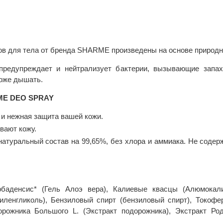
ов для тела от бренда SHARME произведены на основе природн
упреждает и нейтрализует бактерии, вызывающие запах 
коже дышать.
ME
DEO
SPRAY
и нежная защита вашей кожи.
вают кожу.
атуральный состав на 99,65%, без хлора и аммиака. Не содер
баденсис* (Гель Алоэ вера), Калиевые квасцы (Алюмокали
иленгликоль), Бензиловый спирт (бензиловый спирт), Токофе
дорожника Большого L. (Экстракт подорожника), Экстракт Ро