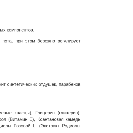
ых компонентов.
пота, при этом бережно регулирует
жит синтетических отдушек, парабенов
евые квасцы), Глицерин (глицерин),
рол (Витамин Е), Ксантановая камедь
диолы Розовой L. (Экстракт Родиолы