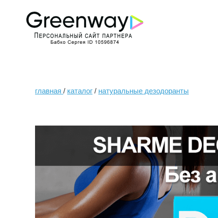
главная
/
каталог
/
натуральные дезодоранты