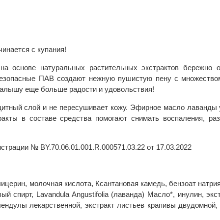
чинается с купания!
 на основе натуральных растительных экстрактов бережно 
 безопасные ПАВ создают нежную пушистую пену с множеством
малышу еще больше радости и удовольствия!
итный слой и не пересушивает кожу. Эфирное масло лаванды у
ракты в составе средства помогают снимать воспаления, ра
страции № BY.70.06.01.001.R.000571.03.22 от 17.03.2022
лицерин, молочная кислота, Ксантановая камедь, бензоат натри
ый спирт, Lavandula Angustifolia (лаванда) Масло*, инулин, экс
ендулы лекарственной, экстракт листьев крапивы двудомной,