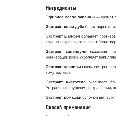
Ингредиенты
Эфирное масло лаванды —
аромат 
Экстракт коры дуба
благотворно вли
Экстракт шалфея
обладает противо
кожных покровов, оказывает благотвор
Экстракт календулы
оказывает пр
регенерации кожи, укрепляет капилля
Экстракт крапивы
оказывает регене
кожу малыша.
Экстракт чистотела
оказывает ба
Устраняет шелушения, покраснения, н
Экстракт ромашки
успокаивает и смя
Способ применения