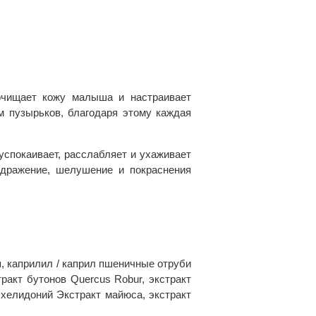
очищает кожу малыша и настраивает
 пузырьков, благодаря этому каждая
спокаивает, расслабляет и ухаживает
здражение, шелушение и покраснения
я, каприлил / каприл пшеничные отруби
тракт бутонов Quercus Robur, экстракт
 хелидоний Экстракт майюса, экстракт