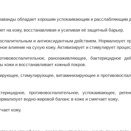
лаванды обладает хорошим успокаивающим и расслабляющим де
яет на кожу, восстанавливая и усиливая её защитный барьер.
воспалительным и антиоксидантным действием. Нормализует п
ное влияние на сухую кожу. Активизирует и стимулирует процес
отивовоспалительное, ранозаживляющее, бактерицидное де
ры кожи и восстанавливает кожный покров.
рирующее, стимулирующее, витаминизирующее и противовоспал
ктерицидное, противовоспалительное, успокаивающее, рег
ормализует водно-жировой баланс в коже и смягчает кожу
.
гчает кожу.