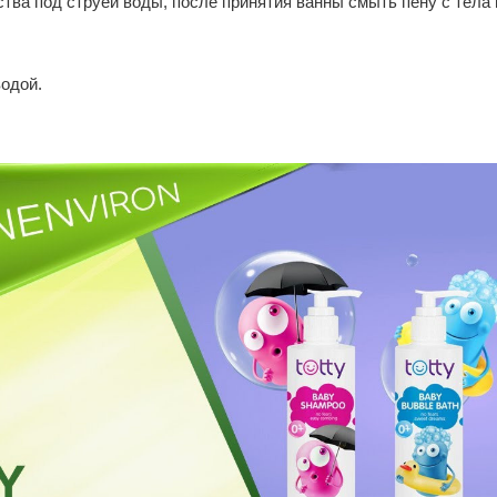
тва под струей воды, после принятия ванны смыть пену с тела 
водой.