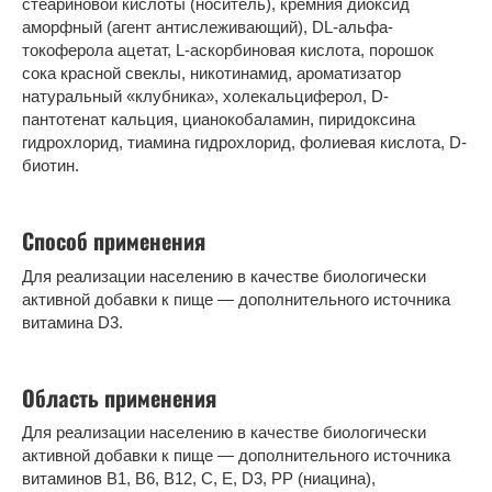
стеариновой кислоты (носитель), кремния диоксид
аморфный (агент антислеживающий), DL-альфа-
токоферола ацетат, L-аскорбиновая кислота, порошок
сока красной свеклы, никотинамид, ароматизатор
натуральный «клубника», холекальциферол, D-
пантотенат кальция, цианокобаламин, пиридоксина
гидрохлорид, тиамина гидрохлорид, фолиевая кислота, D-
биотин.
Способ применения
Для реализации населению в качестве биологически
активной добавки к пище — дополнительного источника
витамина D3.
Область применения
Для реализации населению в качестве биологически
активной добавки к пище — дополнительного источника
витаминов В1, В6, В12, С, Е, D3, РР (ниацина),