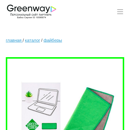
главная
/
каталог
/
файберы