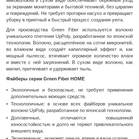
миковолокна в сухом виде обеспечивает бережный уход
за экранами мониторами и бытовой техникой, без царапин
и повреждений. Не требует протирки насухо и превращает
уборку в приятный и быстрый процесс создания уюта.
Для производства Green Fiber используется волокно
уникального плетения UpPoly, разработанное по японской
технологии. Волокно, расщеплённое на сотни микронитей,
во влажном виде создаёт капиллярный эффект и, как
мощный пылесос, втягивает огромное количество влаги
и вместе с ней загрязнений. В сухом виде волокно, как
магнит, притягивает и удерживает пыль.
Файберы серии Green Fiber HOME
Экологичные и безопасные, не требуют применения
дополнительных моющих средств.
Технологичные: в основе всех файберов уникальное
волокно UpPoly, разработанное по японской технологии.
Долговечные, отличаются повышенной
износостойкостью и долго не теряют привлекательного
внешнего вида.
Экономичные: экономят деньги, время и ваши усилия.