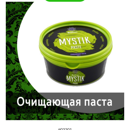
#03301