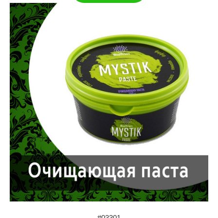
#03301