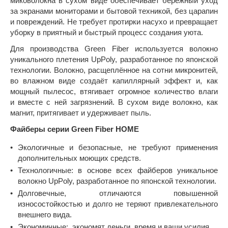
миковолокна в сухом виде обеспечивает бережный уход
за экранами мониторами и бытовой техникой, без царапин
и повреждений. Не требует протирки насухо и превращает
уборку в приятный и быстрый процесс создания уюта.
Для производства Green Fiber используется волокно
уникального плетения UpPoly, разработанное по японской
технологии. Волокно, расщеплённое на сотни микронитей,
во влажном виде создаёт капиллярный эффект и, как
мощный пылесос, втягивает огромное количество влаги
и вместе с ней загрязнений. В сухом виде волокно, как
магнит, притягивает и удерживает пыль.
Файберы серии Green Fiber HOME
Экологичные и безопасные, не требуют применения
дополнительных моющих средств.
Технологичные: в основе всех файберов уникальное
волокно UpPoly, разработанное по японской технологии.
Долговечные, отличаются повышенной
износостойкостью и долго не теряют привлекательного
внешнего вида.
Экономичные: экономят деньги, время и ваши усилия.