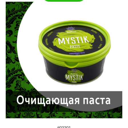
#03301