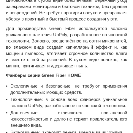
миковолокна в сухом виде обеспечивает бережный уход
за экранами мониторами и бытовой техникой, без царапин
и повреждений. Не требует протирки насухо и превращает
уборку в приятный и быстрый процесс создания уюта.
Для производства Green Fiber используется волокно
уникального плетения UpPoly, разработанное по японской
технологии. Волокно, расщеплённое на сотни микронитей,
во влажном виде создаёт капиллярный эффект и, как
мощный пылесос, втягивает огромное количество влаги
и вместе с ней загрязнений. В сухом виде волокно, как
магнит, притягивает и удерживает пыль.
Файберы серии Green Fiber HOME
Экологичные и безопасные, не требуют применения
дополнительных моющих средств.
Технологичные: в основе всех файберов уникальное
волокно UpPoly, разработанное по японской технологии.
Долговечные, отличаются повышенной
износостойкостью и долго не теряют привлекательного
внешнего вида.
Экономичные: экономят деньги, время и ваши усилия.