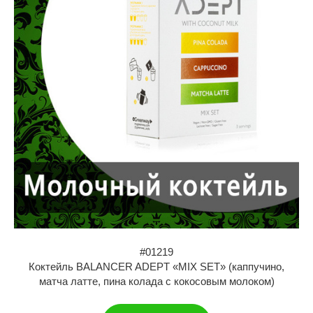
#01219
Коктейль BALANCER ADEPT «MIX SET» (каппучино,
матча латте, пина колада с кокосовым молоком)