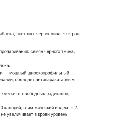
блока, экстракт чернослива, экстракт
паривания: семян чёрного тмина,
лока.
ии — мощный широкопрофильный
еваний, обладает антипаразитарным
летки от свободных радикалов,
алорий, гликемический индекс = 2.
 не увеличивает в крови уровень