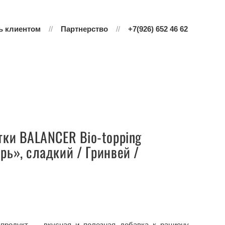
ь клиентом
Партнерство
+7(926) 652 46 62
тки BALANCER Bio-topping
ь», сладкий / Гринвей /
продукт — вкусная и полезная добавка к рациону