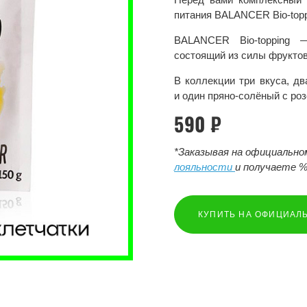
питания BALANCER Bio-topp
BALANCER Bio-topping 
состоящий из силы фруктов,
В коллекции три вкуса, дв
и один пряно-солёный с ро
590 ₽
*Заказывая на официальн
лояльности
и получаете %
КУПИТЬ НА ОФИЦИАЛ