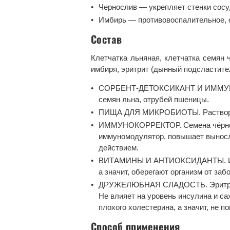
Чернослив — укрепляет стенки сосу
Имбирь — противовоспалительное, 
Состав
Клетчатка льняная, клетчатка семян 
имбиря, эритрит (дынный подсластите
СОРБЕНТ-ДЕТОКСИКАНТ И ИММУНОКО
семян льна, отрубей пшеницы.
ПИЩА ДЛЯ МИКРОБИОТЫ. Растворимы
ИММУНОКОРРЕКТОР. Семена чёрног
иммуномодулятор, повышает выносли
действием.
ВИТАМИНЫ И АНТИОКСИДАНТЫ. Имбир
а значит, оберегают организм от заб
ДРУЖЕЛЮБНАЯ СЛАДОСТЬ. Эритрит (д
Не влияет на уровень инсулина и са
плохого холестерина, а значит, не п
Способ применения