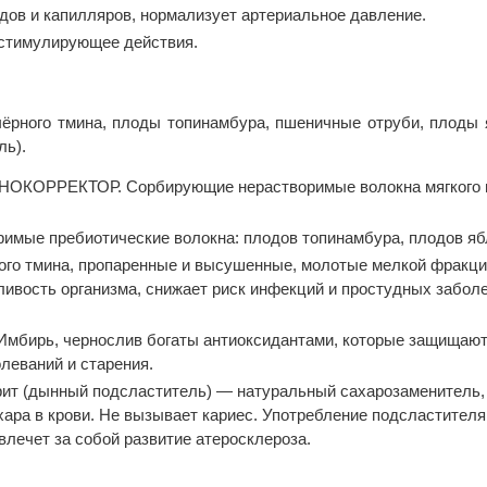
дов и капилляров, нормализует артериальное давление.
стимулирующее действия.
чёрного тмина, плоды топинамбура, пшеничные отруби, плоды я
ль).
РРЕКТОР. Сорбирующие нерастворимые волокна мягкого про
е пребиотические волокна: плодов топинамбура, плодов яб
о тмина, пропаренные и высушенные, молотые мелкой фракц
вость организма, снижает риск инфекций и простудных забол
ь, чернослив богаты антиоксидантами, которые защищают к
олеваний и старения.
ынный подсластитель) — натуральный сахарозаменитель, 0 к
хара в крови. Не вызывает кариес. Употребление подсластителя
овлечет за собой развитие атеросклероза.