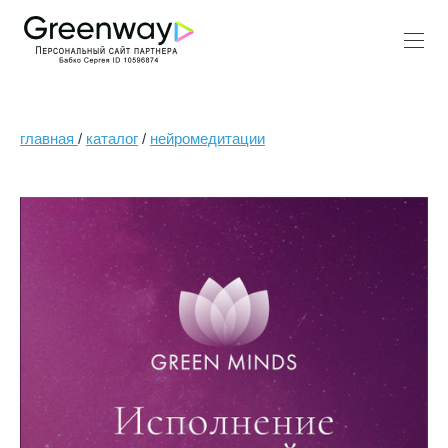
главная
/
каталог
/
нейромедитации