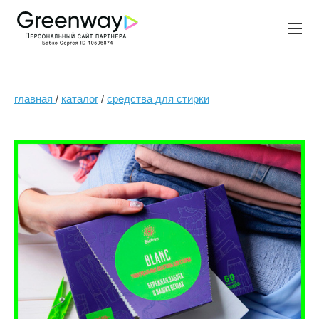
главная
/
каталог
/
средства для стирки