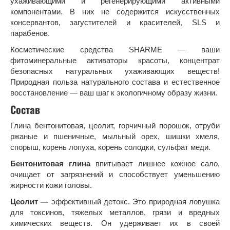
ухаживающими и регенерирующими активными
компонентами. В них не содержится искусственных
консервантов, загустителей и красителей, SLS и
парабенов.
Косметические средства SHARME — ваши
фитоминеральные активаторы красоты, концентрат
безопасных натуральных ухаживающих веществ!
Природная польза натурального состава и естественное
восстановление — ваш шаг к экологичному образу жизни.
Состав
Глина бентонитовая, цеолит, горчичный порошок, отруби
ржаные и пшеничные, мыльный орех, шишки хмеля,
спорыш, корень лопуха, корень солодки, сульфат меди.
Бентонитовая глина
впитывает лишнее кожное сало,
очищает от загрязнений и способствует уменьшению
жирности кожи головы.
Цеолит —
эффективный детокс. Это природная ловушка
для токсинов, тяжелых металлов, грязи и вредных
химических веществ. Он удерживает их в своей