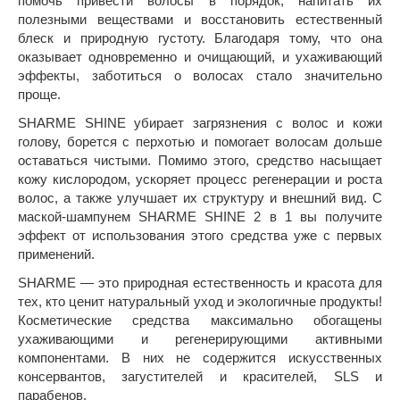
помочь привести волосы в порядок, напитать их
полезными веществами и восстановить естественный
блеск и природную густоту. Благодаря тому, что она
оказывает одновременно и очищающий, и ухаживающий
эффекты, заботиться о волосах стало значительно
проще.
SHARME SHINE убирает загрязнения с волос и кожи
голову, борется с перхотью и помогает волосам дольше
оставаться чистыми. Помимо этого, средство насыщает
кожу кислородом, ускоряет процесс регенерации и роста
волос, а также улучшает их структуру и внешний вид. С
маской-шампунем SHARME SHINE 2 в 1 вы получите
эффект от использования этого средства уже с первых
применений.
SHARME — это природная естественность и красота для
тех, кто ценит натуральный уход и экологичные продукты!
Косметические средства максимально обогащены
ухаживающими и регенерирующими активными
компонентами. В них не содержится искусственных
консервантов, загустителей и красителей, SLS и
парабенов.