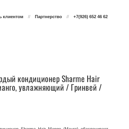
ь клиентом
Партнерство
+7(926) 652 46 62
рдый кондиционер Sharme Hair
манго, увлажняющий / Гринвей /
диционер Sharme Hair Mango (Манго) обеспечивает