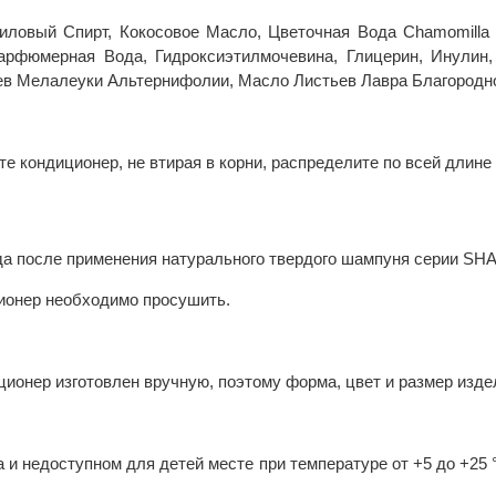
ловый Спирт, Кокосовое Масло, Цветочная Вода Chamomilla Re
рфюмерная Вода, Гидроксиэтилмочевина, Глицерин, Инулин,
ев Мелалеуки Альтернифолии, Масло Листьев Лавра Благородно
 кондиционер, не втирая в корни, распределите по всей длине 
да после применения натурального твердого шампуня серии S
ионер необходимо просушить.
ционер изготовлен вручную, поэтому форма, цвет и размер изде
 и недоступном для детей месте при температуре от +5 до +25