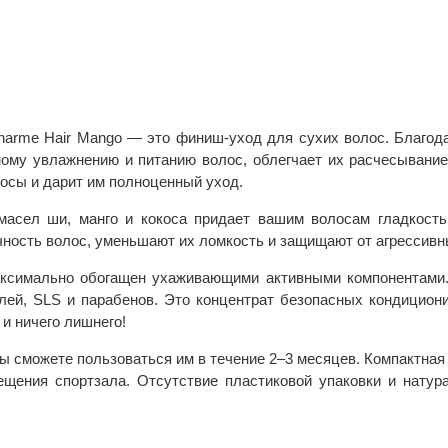
arme Hair Mango — это финиш-уход для сухих волос. Благод
ному увлажнению и питанию волос, облегчает их расчесывани
осы и дарит им полноценный уход.
асел ши, манго и кокоса придает вашим волосам гладкость, 
ость волос, уменьшают их ломкость и защищают от агрессивн
аксимально обогащен ухаживающими активными компонентами.
телей, SLS и парабенов. Это концентрат безопасных кондици
и ничего лишнего!
вы сможете пользоваться им в течение 2–3 месяцев. Компактна
ещения спортзала. Отсутствие пластиковой упаковки и натур