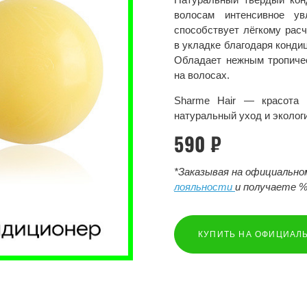
волосам интенсивное у
способствует лёгкому рас
в укладке благодаря конди
Обладает нежным тропичес
на волосах.
Sharme Hair — красота 
натуральный уход и эколог
590 ₽
*Заказывая на официальн
лояльности
и получаете %
КУПИТЬ НА ОФИЦИАЛ