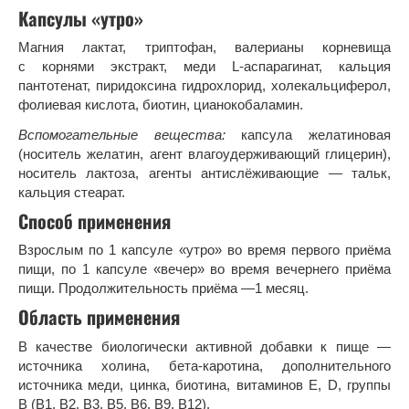
Капсулы «утро»
Магния лактат, триптофан, валерианы корневища
с корнями экстракт, меди L-аспарагинат, кальция
пантотенат, пиридоксина гидрохлорид, холекальциферол,
фолиевая кислота, биотин, цианокобаламин.
Вспомогательные вещества:
капсула желатиновая
(носитель желатин, агент влагоудерживающий глицерин),
носитель лактоза, агенты антислёживающие — тальк,
кальция стеарат.
Способ применения
Взрослым по 1 капсуле «утро» во время первого приёма
пищи, по 1 капсуле «вечер» во время вечернего приёма
пищи. Продолжительность приёма —1 месяц.
Область применения
В качестве биологически активной добавки к пище —
источника холина, бета-каротина, дополнительного
источника меди, цинка, биотина, витаминов Е, D, группы
В (В1, В2, В3, В5, В6, В9, В12).