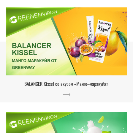
BALANCER Kissel со вкусом «Манго–маракуйя»