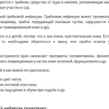
орются с грибком, средства от зуда и жжения, увлажняющие м
е участки и т.д).
мой грибковой инфекции. Грибковая инфекция может проникат
например, грибок передающий половым путём, нарушается
и травмированной коже и др).
ть и у детей, потому что у них очень чувствительная кожа. Е
, то необходимо обратиться к врачу или пройти осмотр у
остранялся врач назначает препараты: поливитамины, физио
ать повреждённым участки кожи зеленкой, фурацилином и др.
 и как можно его распознать:
 цвет ногтя;
я ногтевой пластины;
ы ощущение в обуви при ходьбе и др.
ой инфекции существуют: