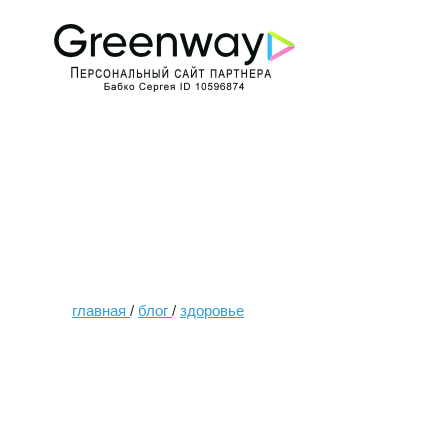
главная
/
блог
/
здоровье